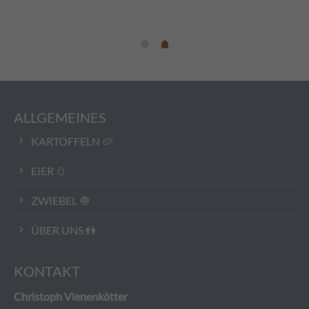
ALLGEMEINES
KARTOFFELN 🥔
EIER 🥚
ZWIEBEL 🧅
ÜBER UNS 👫
KONTAKT
Christoph Vienenkötter