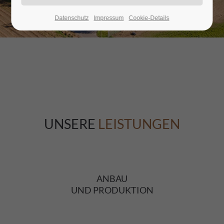
Datenschutz
Impressum
Cookie-Details
24h
/ 365days
We offer support for our customers
Mon - Fri 8:00am - 5:00pm
(GMT +1)
Get in touch
UNSERE
LEISTUNGEN
Cybersteel Inc.
376-293 City Road, Suite 600
San Francisco, CA 94102
Have any questions?
+44 1234 567 890