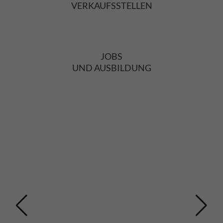
Drop us a line
info@yourdomain.com
About us
Lorem ipsum dolor sit amet, consectetuer
adipiscing elit.
ANBAU
Aenean commodo ligula eget dolor. Aenean massa.
UND PRODUKTION
Cum sociis natoque penatibus et magnis dis
parturient montes, nascetur ridiculus mus. Donec
quam felis, ultricies nec.
VERKAUFSSTELLEN
JOBS
UND AUSBILDUNG