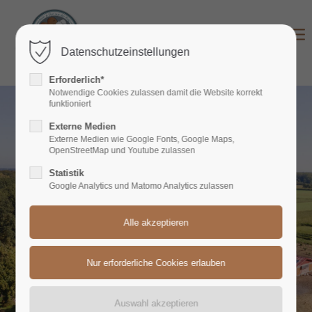
Login
Datenschutzeinstellungen
Benutzername
Erforderlich*
Notwendige Cookies zulassen damit die Website korrekt
funktioniert
Externe Medien
Passwort
Externe Medien wie Google Fonts, Google Maps,
OpenStreetMap und Youtube zulassen
Statistik
Google Analytics und Matomo Analytics zulassen
Anmelden
Register
|
Lost your password?
Support
Lorem ipsum dolor sit amet: