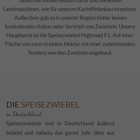
haben die idealen Böden dafür und dieselben
Drop us a line
Landmaschinen, wie für unseren Kartoffelanbau einsetzen.
info@yourdomain.com
Außerdem gab es in unserer Region bisher keinen
bedeutenden Anbau oder Vertrieb von Zwiebeln. Unsere
About us
Hauptsorte ist die Speisezwiebel Highroad F1. Auf einer
Lorem ipsum dolor sit amet, consectetuer
Fläche von vorerst einem Hektar mit einer zunehmenden
adipiscing elit.
Tendenz werden Zwiebeln angebaut.
Aenean commodo ligula eget dolor. Aenean massa.
Cum sociis natoque penatibus et magnis dis
parturient montes, nascetur ridiculus mus. Donec
quam felis, ultricies nec.
DIE
SPEISEZWIEBEL
in Deutschland
Speisezwiebeln sind in Deutschland äußerst
beliebt und nahezu das ganze Jahr über aus