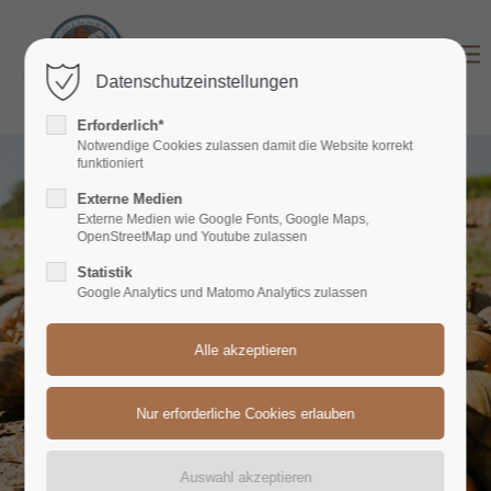
Login
Datenschutzeinstellungen
Benutzername
Erforderlich*
Notwendige Cookies zulassen damit die Website korrekt
funktioniert
Externe Medien
Passwort
Externe Medien wie Google Fonts, Google Maps,
OpenStreetMap und Youtube zulassen
Statistik
Google Analytics und Matomo Analytics zulassen
Anmelden
Register
|
Lost your password?
Support
Lorem ipsum dolor sit amet: