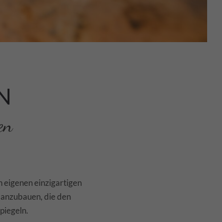
N
en
n eigenen einzigartigen
n anzubauen, die den
piegeln.