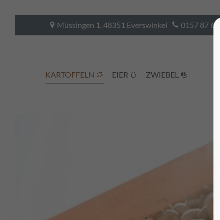
Müssingen 1, 48351 Everswinkel
0157 87 62
Login
Sup
Benutzername
Lorem i
KARTOFFELN 🥔
EIER 🥚
ZWIEBEL 🧅
2
Passwort
Anmelden
We offe
Register
|
Lost your password?
Mon - F
+1)