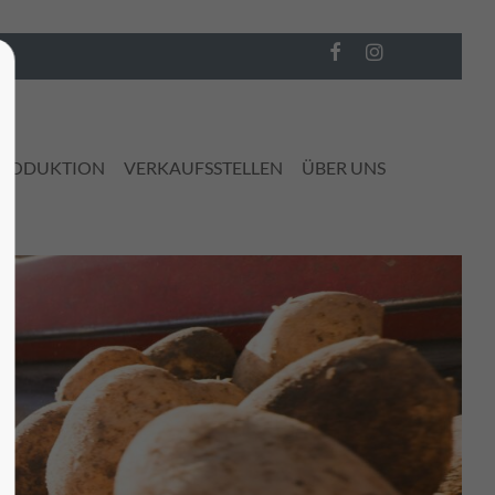
About us
Lorem ipsum dolor sit amet,
PRODUKTION
VERKAUFSSTELLEN
ÜBER UNS
0
consectetuer adipiscing elit.
Aenean commodo ligula eget dolor.
Aenean massa. Cum sociis natoque
penatibus et magnis dis parturient
montes, nascetur ridiculus mus.
Donec quam felis, ultricies nec.