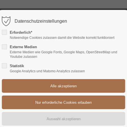
 70 28
info@bauernhof-vienenkoetter.de
Datenschutzeinstellungen
port
Get in touch
Erforderlich*
Notwendige Cookies zulassen damit die Website korrekt funktioniert
psum dolor sit amet:
Cybersteel Inc.
ANBAU & 
Externe Medien
376-293 City Road, Suite 60
Externe Medien wie Google Fonts, Google Maps, OpenStreetMap und
San Francisco, CA 94102
Youtube zulassen
4h
Statistik
Have any questions?
Google Analytics und Matomo Analytics zulassen
/ 365days
+44 1234 567 890
Drop us a line
info@yourdomain.com
r support for our customers
ri 8:00am - 5:00pm
(GMT